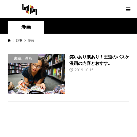
漫画
記事
漫画
笑いあり涙あり！王道のバスケ
書籍、漫画
漫画の内容とおすす...
2019.10.15