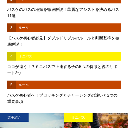
バスケのパスの種類を徹底解説！華麗なアシストを決めるパス
11選
3
ルール
【バスケ初心者必見】ダブルドリブルのルールと判断基準を徹
底解説！
4
ミニバス
ココが違う！？ミニバスで上達する子の5つの特徴と親のサポ
ート3つ
5
ルール
バスケ初心者へ！ブロッキングとチャージングの違いと2つの
重要事項
選手紹介
ミニバス