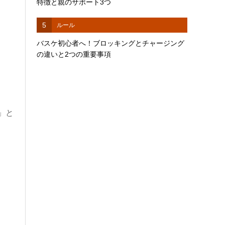
特徴と親のサポート3つ
5
ルール
バスケ初心者へ！ブロッキングとチャージング
の違いと2つの重要事項
」と