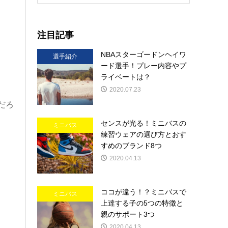
注目記事
NBAスターゴードンヘイワ
選手紹介
ード選手！プレー内容やプ
ライベートは？
2020.07.23
だろ
センスが光る！ミニバスの
ミニバス
練習ウェアの選び方とおす
すめのブランド8つ
2020.04.13
ココが違う！？ミニバスで
ミニバス
上達する子の5つの特徴と
親のサポート3つ
2020.04.13