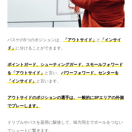
バスケの5つのポジションは、
「アウトサイド」
と
「インサイ
ド」
に分けることができます。
ポイントガード、シューティングガード、スモールフォワード
を「アウトサイド」
と言い、
パワーフォワード、センターを
「インサイド」
と言います。
アウトサイドのポジションの選手は、一般的に3Pエリアの外側
でプレーします。
ドリブルやパスを器用に駆使して、味方同士でボールをつない
でシュートに繋ぎます。